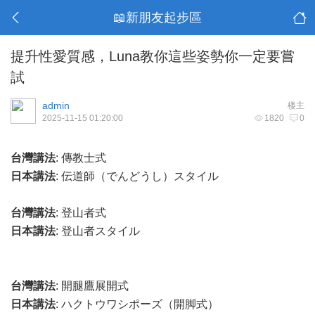
📖新朋友起步區
提升性愛質感，Luna教你這些姿勢你一定要嘗
試
admin
楼主
2025-11-15 01:20:00
1820
0
台灣講法
: 傳教士式
日本講法
: 伝道師（でんどうし）スタイル
台灣講法
: 登山者式
日本講法
: 登山者スタイル
台灣講法
: 開腿鷹展開式
日本講法
: ハクトウワシポーズ（開脚式）